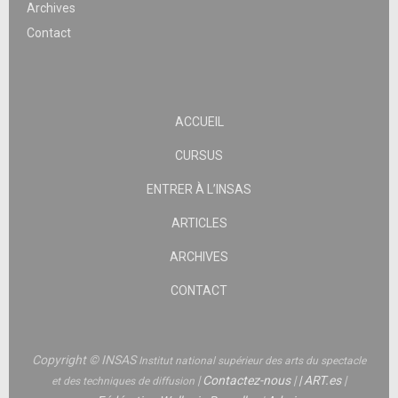
Archives
Contact
ACCUEIL
CURSUS
ENTRER À L’INSAS
ARTICLES
ARCHIVES
CONTACT
Copyright © INSAS
Institut national supérieur des arts du spectacle
|
Contactez-nous
|
|
ART.es
|
et des techniques de diffusion