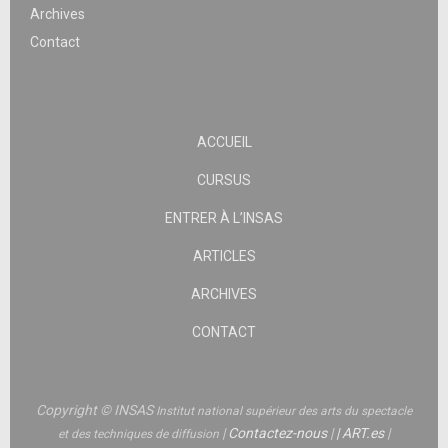
Archives
Contact
ACCUEIL
CURSUS
ENTRER À L’INSAS
ARTICLES
ARCHIVES
CONTACT
Copyright © INSAS
Institut national supérieur des arts du spectacle
|
Contactez-nous
|
|
ART.es
|
et des techniques de diffusion