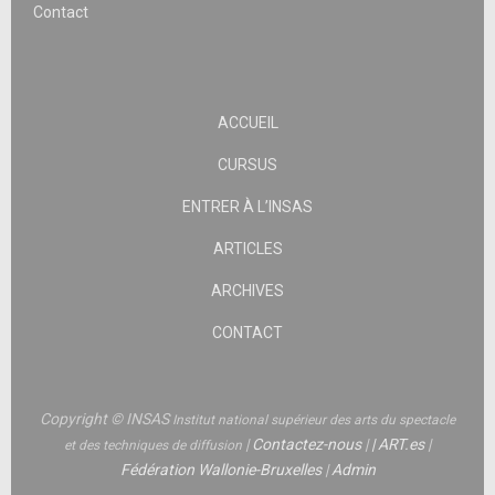
Contact
ACCUEIL
CURSUS
ENTRER À L’INSAS
ARTICLES
ARCHIVES
CONTACT
Copyright © INSAS
Institut national supérieur des arts du spectacle
|
Contactez-nous
|
|
ART.es
|
et des techniques de diffusion
Fédération Wallonie-Bruxelles
|
Admin