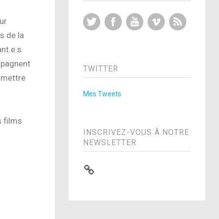
Twitter
Facebook
YouTube
Vimeo
RSS Feed
ur
s de la
nt.e.s
ompagnent
TWITTER
ermettre
Mes Tweets
s films
INSCRIVEZ-VOUS À NOTRE
NEWSLETTER