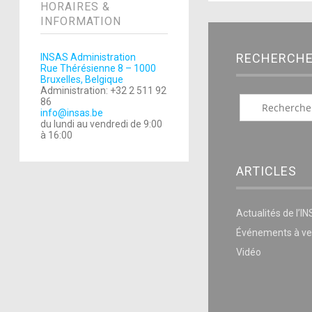
HORAIRES &
INFORMATION
RECHERCH
INSAS Administration
Rue Thérésienne 8 – 1000
Bruxelles, Belgique
Administration: +32 2 511 92
86
info@insas.be
du lundi au vendredi de 9:00
à 16:00
ARTICLES
Actualités de l’I
Événements à ve
Vidéo