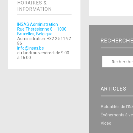
HORAIRES &
INFORMATION
INSAS Administration
Rue Thérésienne 8 – 1000
Bruxelles, Belgique
Administration: +32 2 511 92
RECHERCH
86
info@insas.be
du lundi au vendredi de 9:00
à 16:00
ARTICLES
Actualités de l’I
Événements à ve
Vidéo