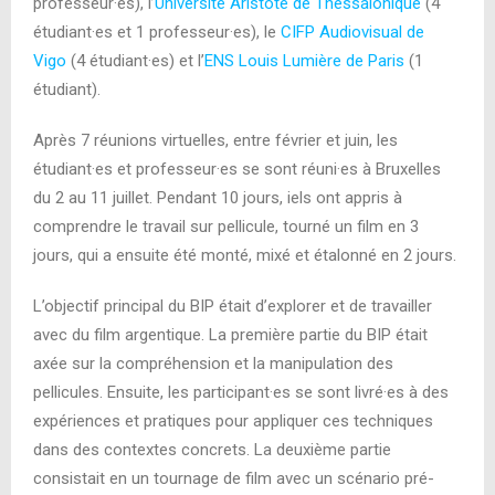
professeur·es), l’
Université Aristote de Thessalonique
(4
étudiant·es et 1 professeur·es), le
CIFP Audiovisual de
Vigo
(4 étudiant·es) et l’
ENS Louis Lumière de Paris
(1
étudiant).
Après 7 réunions virtuelles, entre février et juin, les
étudiant·es et professeur·es se sont réuni·es à Bruxelles
du 2 au 11 juillet. Pendant 10 jours, iels ont appris à
comprendre le travail sur pellicule, tourné un film en 3
jours, qui a ensuite été monté, mixé et étalonné en 2 jours.
L’objectif principal du BIP était d’explorer et de travailler
avec du film argentique. La première partie du BIP était
axée sur la compréhension et la manipulation des
pellicules. Ensuite, les participant·es se sont livré·es à des
expériences et pratiques pour appliquer ces techniques
dans des contextes concrets. La deuxième partie
consistait en un tournage de film avec un scénario pré-