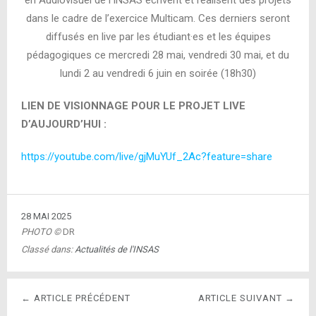
en Audiovisuel de l’INSAS écrivent et réalisent des projets
dans le cadre de l’exercice Multicam. Ces derniers seront
diffusés en live par les étudiant·es et les équipes
pédagogiques ce mercredi 28 mai, vendredi 30 mai, et du
lundi 2 au vendredi 6 juin en soirée (18h30)
LIEN DE VISIONNAGE POUR LE PROJET LIVE
D’AUJOURD’HUI :
https://youtube.com/live/gjMuYUf_2Ac?feature=share
28 MAI 2025
PHOTO ©
DR
Classé dans:
Actualités de l'INSAS
← ARTICLE PRÉCÉDENT
ARTICLE SUIVANT →