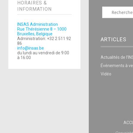
HORAIRES &
INFORMATION
INSAS Administration
Rue Thérésienne 8 – 1000
Bruxelles, Belgique
Administration: +32 2 511 92
ARTICLES
86
info@insas.be
du lundi au vendredi de 9:00
Actualités de l’I
à 16:00
Événements à ve
Vidéo
ACCU