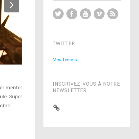
Twitter
Facebook
YouTube
Vimeo
RSS Feed
TWITTER
Mes Tweets
INSCRIVEZ-VOUS À NOTRE
périmenter
NEWSLETTER
cule Super
mbre.