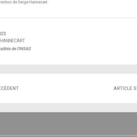
irection de Serge Hannecart
023
 HANNECART
alités de l'INSAS
ÉCÉDENT
ARTICLE 
E