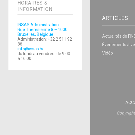
HORAIRES &
INFORMATION
ARTICLES
INSAS Administration
Rue Thérésienne 8 – 1000
Bruxelles, Belgique
Actualités de l’I
Administration: +32 2 511 92
86
Événements à ve
info@insas.be
Vidéo
du lundi au vendredi de 9:00
à 16:00
ACCU
Copyrigh