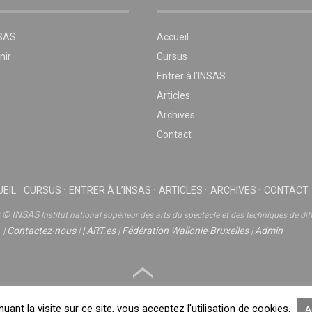
NSAS
Accueil
nir
Cursus
Entrer à l’INSAS
Articles
Archives
Contact
EIL
CURSUS
ENTRER À L’INSAS
ARTICLES
ARCHIVES
CONTACT
t © INSAS
Institut national supérieur des arts du spectacle et des techniques de dif
|
Contactez-nous
|
|
ART.es
|
Fédération Wallonie-Bruxelles
|
Admin
nuant la visite sur ce site, vous acceptez l'utilisation de cookies.
A