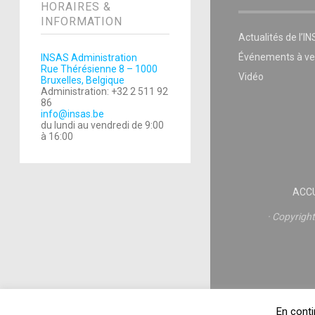
HORAIRES &
INFORMATION
Actualités de l’I
Événements à ve
INSAS Administration
Rue Thérésienne 8 – 1000
Vidéo
Bruxelles, Belgique
Administration: +32 2 511 92
86
info@insas.be
du lundi au vendredi de 9:00
à 16:00
ACCU
Copyrigh
En conti