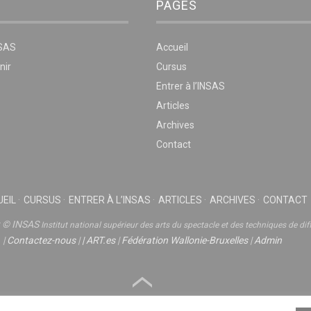
PAGES
NSAS
Accueil
nir
Cursus
Entrer à l’INSAS
Articles
Archives
Contact
EIL
CURSUS
ENTRER À L’INSAS
ARTICLES
ARCHIVES
CONTACT
t © INSAS
Institut national supérieur des arts du spectacle et des techniques de dif
|
Contactez-nous
|
|
ART.es
|
Fédération Wallonie-Bruxelles
|
Admin