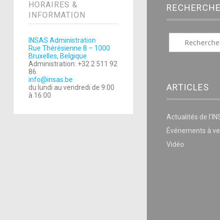
HORAIRES &
RECHERCH
INFORMATION
INSAS Administration
Rue Thérésienne 8 – 1000
Bruxelles, Belgique
Administration: +32 2 511 92
86
info@insas.be
ARTICLES
du lundi au vendredi de 9:00
à 16:00
Actualités de l’I
Événements à ve
Vidéo