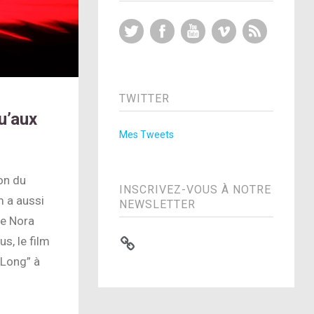
Twitter
Facebook
YouTube
Vimeo
RSS Feed
TWITTER
u’aux
Mes Tweets
on du
INSCRIVEZ-VOUS À NOTRE
m a aussi
NEWSLETTER
e Nora
s, le film
 Long” à