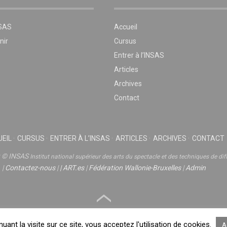
NSAS
Accueil
nir
Cursus
Entrer à l’INSAS
Articles
Archives
Contact
EIL
CURSUS
ENTRER À L’INSAS
ARTICLES
ARCHIVES
CONTACT
t © INSAS
Institut national supérieur des arts du spectacle et des techniques de dif
|
Contactez-nous
|
|
ART.es
|
Fédération Wallonie-Bruxelles
|
Admin
nuant la visite sur ce site, vous acceptez l'utilisation de cookies.
A