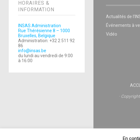
HORAIRES &
INFORMATION
Actualités de l’I
Événements à ve
INSAS Administration
Rue Thérésienne 8 – 1000
Vidéo
Bruxelles, Belgique
Administration: +32 2 511 92
86
info@insas.be
du lundi au vendredi de 9:00
à 16:00
ACCU
Copyrigh
En conti