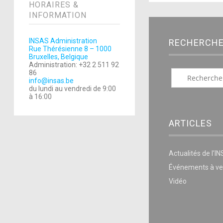
HORAIRES &
INFORMATION
INSAS Administration
RECHERCH
Rue Thérésienne 8 – 1000
Bruxelles, Belgique
Administration: +32 2 511 92
86
info@insas.be
du lundi au vendredi de 9:00
à 16:00
ARTICLES
Actualités de l’I
Événements à ve
Vidéo