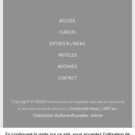
ACCUEIL
CURSUS
ENTRER À L’INSAS
ARTICLES
ARCHIVES
CONTACT
Copyright © INSAS
Institut national supérieur des arts du spectacle
|
Contactez-nous
|
|
ART.es
|
et des techniques de diffusion
Fédération Wallonie-Bruxelles
|
Admin
En continuant la visite sur ce site, vous acceptez l'utilisation de