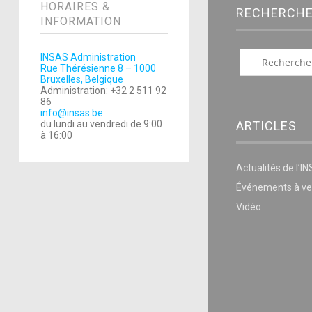
HORAIRES &
RECHERCH
INFORMATION
INSAS Administration
Rue Thérésienne 8 – 1000
Bruxelles, Belgique
Administration: +32 2 511 92
86
info@insas.be
ARTICLES
du lundi au vendredi de 9:00
à 16:00
Actualités de l’I
Événements à ve
Vidéo