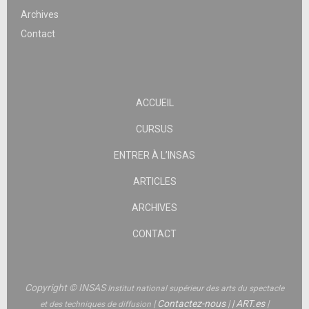
Archives
Contact
ACCUEIL
CURSUS
ENTRER À L’INSAS
ARTICLES
ARCHIVES
CONTACT
Copyright © INSAS
Institut national supérieur des arts du spectacle
|
Contactez-nous
|
|
ART.es
|
et des techniques de diffusion