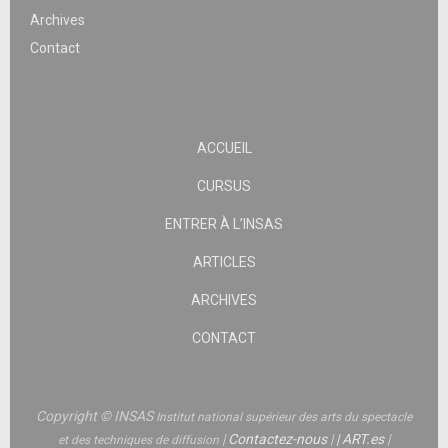
Archives
Contact
ACCUEIL
CURSUS
ENTRER À L’INSAS
ARTICLES
ARCHIVES
CONTACT
Copyright © INSAS
Institut national supérieur des arts du spectacle
|
Contactez-nous
|
|
ART.es
|
et des techniques de diffusion