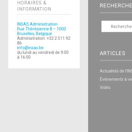
HORAIRES &
RECHERCH
INFORMATION
INSAS Administration
Rue Thérésienne 8 – 1000
Bruxelles, Belgique
Administration: +32 2 511 92
86
info@insas.be
ARTICLES
du lundi au vendredi de 9:00
à 16:00
Actualités de l’I
Événements à ve
Vidéo