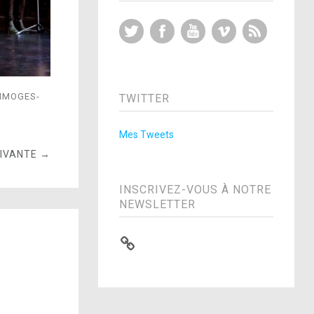
Twitter
Facebook
YouTube
Vimeo
RSS Feed
LIMOGES-
TWITTER
Mes Tweets
UIVANTE →
INSCRIVEZ-VOUS À NOTRE
NEWSLETTER