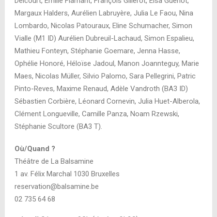
Delcourt, Emilie Flamant, François Gillerot, Elsa Guénot,
Margaux Halders, Aurélien Labruyère, Julia Le Faou, Nina
Lombardo, Nicolas Patouraux, Eline Schumacher, Simon
Vialle (M1 ID) Aurélien Dubreuil-Lachaud, Simon Espalieu,
Mathieu Fonteyn, Stéphanie Goemare, Jenna Hasse,
Ophélie Honoré, Héloïse Jadoul, Manon Joannteguy, Marie
Maes, Nicolas Müller, Silvio Palomo, Sara Pellegrini, Patric
Pinto-Reves, Maxime Renaud, Adèle Vandroth (BA3 ID)
Sébastien Corbière, Léonard Cornevin, Julia Huet-Alberola,
Clément Longueville, Camille Panza, Noam Rzewski,
Stéphanie Scultore (BA3 T).
Où/Quand ?
Théâtre de La Balsamine
1 av. Félix Marchal 1030 Bruxelles
reservation@balsamine.be
02 735 64 68