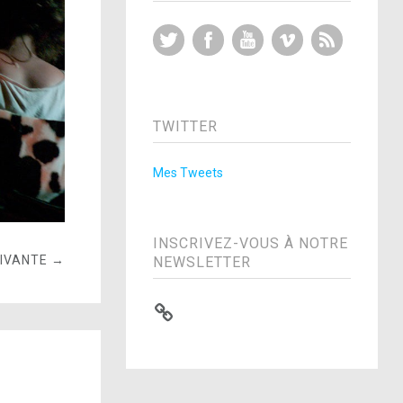
Twitter
Facebook
YouTube
Vimeo
RSS Feed
TWITTER
Mes Tweets
INSCRIVEZ-VOUS À NOTRE
UIVANTE →
NEWSLETTER