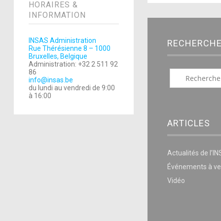
HORAIRES &
INFORMATION
INSAS Administration
RECHERCH
Rue Thérésienne 8 – 1000
Bruxelles, Belgique
Administration: +32 2 511 92
86
info@insas.be
du lundi au vendredi de 9:00
à 16:00
ARTICLES
Actualités de l’I
Événements à ve
Vidéo