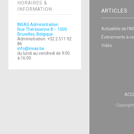
HORAIRES &
INFORMATION
ARTICLES
INSAS Administration
Actualités de l’I
Rue Thérésienne 8 – 1000
Bruxelles, Belgique
Événements à ve
Administration: +32 2 511 92
86
Vidéo
info@insas.be
du lundi au vendredi de 9:00
à 16:00
ACCU
Copyrigh