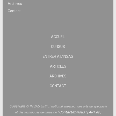
Archives
Contact
ACCUEIL
CURSUS
ENTRER À L’INSAS
ARTICLES
ARCHIVES
CONTACT
Copyright © INSAS
Institut national supérieur des arts du spectacle
|
Contactez-nous
|
|
ART.es
|
et des techniques de diffusion