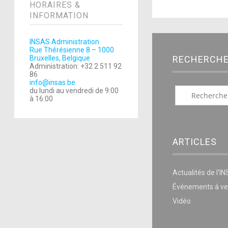
HORAIRES &
INFORMATION
INSAS Administration
Rue Thérésienne 8 – 1000
RECHERCH
Bruxelles, Belgique
Administration: +32 2 511 92
86
info@insas.be
du lundi au vendredi de 9:00
à 16:00
ARTICLES
Actualités de l’I
Événements à ve
Vidéo