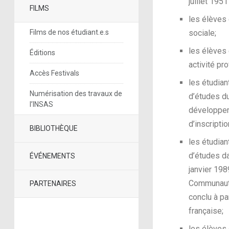
juillet 195
FILMS
les élèves 
Films de nos étudiant.e.s
sociale;
les élèves 
Éditions
activité pr
Accès Festivals
les étudian
Numérisation des travaux de
d’études du
l’INSAS
développeme
d’inscripti
BIBLIOTHÈQUE
les étudian
d’études da
ÉVÉNEMENTS
janvier 198
Communauté
PARTENAIRES
conclu à pa
française;
les élèves 