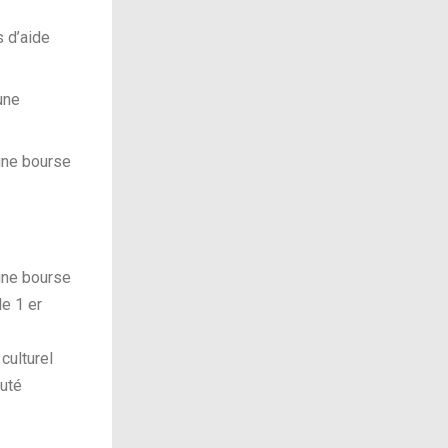
s d’aide
une
 une bourse
 une bourse
le 1 er
ulturel
auté