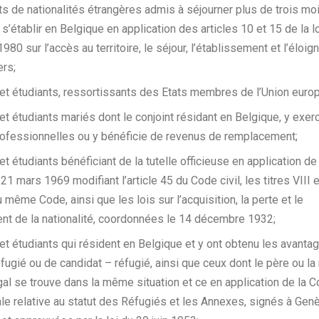
ts de nationalités étrangères admis à séjourner plus de trois mo
 s’établir en Belgique en application des articles 10 et 15 de la l
80 sur l’accès au territoire, le séjour, l’établissement et l’éloi
ers;
et étudiants, ressortissants des Etats membres de l’Union euro
et étudiants mariés dont le conjoint résidant en Belgique, y exe
rofessionnelles ou y bénéficie de revenus de remplacement;
t étudiants bénéficiant de la tutelle officieuse en application de l
 21 mars 1969 modifiant l’article 45 du Code civil, les titres VIII 
u même Code, ainsi que les lois sur l’acquisition, la perte et le
nt de la nationalité, coordonnées le 14 décembre 1932;
et étudiants qui résident en Belgique et y ont obtenu les avantag
éfugié ou de candidat – réfugié, ainsi que ceux dont le père ou l
égal se trouve dans la même situation et ce en application de la 
ale relative au statut des Réfugiés et les Annexes, signés à Gen