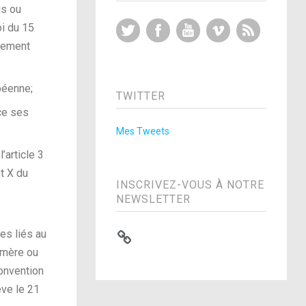
is ou
Twitter
Facebook
YouTube
Vimeo
RSS Feed
oi du 15
gnement
péenne;
TWITTER
rce ses
Mes Tweets
’article 3
et X du
INSCRIVEZ-VOUS À NOTRE
NEWSLETTER
es liés au
a mère ou
Convention
ève le 21