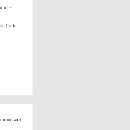
amille
I du Code
commentaire