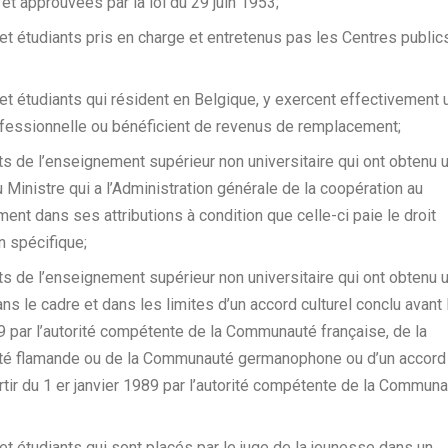
1 et approuvées par la loi du 29 juin 1953;
et étudiants pris en charge et entretenus pas les Centres public
et étudiants qui résident en Belgique, y exercent effectivement 
ofessionnelle ou bénéficient de revenus de remplacement;
ts de l’enseignement supérieur non universitaire qui ont obtenu
 Ministre qui a l’Administration générale de la coopération au
nt dans ses attributions à condition que celle-ci paie le droit
on spécifique;
ts de l’enseignement supérieur non universitaire qui ont obtenu
ns le cadre et dans les limites d’un accord culturel conclu avant 
9 par l’autorité compétente de la Communauté française, de la
 flamande ou de la Communauté germanophone ou d’un accord c
rtir du 1 er janvier 1989 par l’autorité compétente de la Commun
et étudiants qui sont placés par le juge de la jeunesse dans un