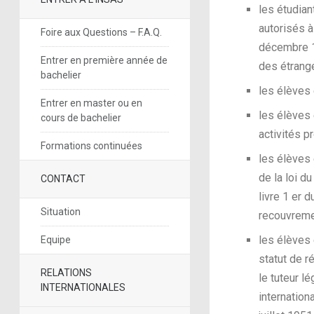
les étudian
autorisés à
Foire aux Questions – F.A.Q.
décembre 19
Entrer en première année de
des étrang
bachelier
les élèves 
Entrer en master ou en
les élèves 
cours de bachelier
activités p
Formations continuées
les élèves e
de la loi du
CONTACT
livre 1 er d
Situation
recouvreme
les élèves 
Equipe
statut de r
RELATIONS
le tuteur l
INTERNATIONALES
internation