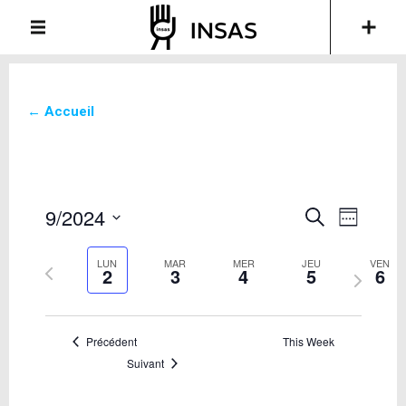
← Accueil
9/2024
Recherche
Navigati
Recherche
Week
de
et
Sélectionnez
vues
la
navigation
LUN
MAR
MER
JEU
VEN
Semaine
2
3
4
5
6
Évèneme
date
Semaine
de
précédente
suivante
vues
Évènements
Précédent
This Week
Suivant