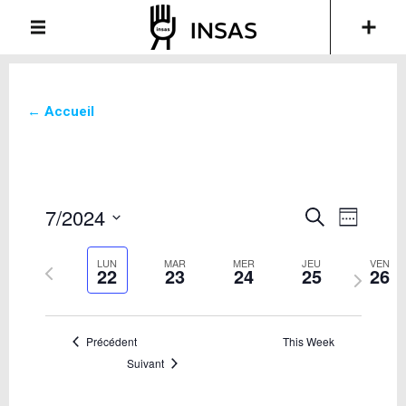
← Accueil
7/2024
Recherche
Navigati
Recherche
Week
de
et
Sélectionnez
vues
la
navigation
LUN
MAR
MER
JEU
VEN
Semaine
22
23
24
25
26
Évèneme
date
Semaine
de
précédente
suivante
vues
Évènements
Précédent
This Week
Suivant