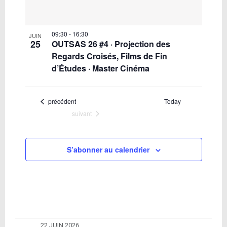
09:30
-
16:30
JUIN
25
OUTSAS 26 #4 · Projection des
Regards Croisés, Films de Fin
d’Études · Master Cinéma
Évènements
précédent
Today
Évènements
suivant
S’abonner au calendrier
22 JUIN 2026