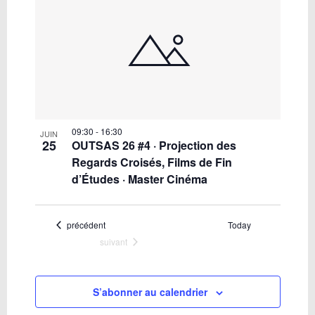
09:30
-
16:30
JUIN
25
OUTSAS 26 #4 · Projection des
Regards Croisés, Films de Fin
d’Études · Master Cinéma
Évènements
précédent
Today
Évènements
suivant
S’abonner au calendrier