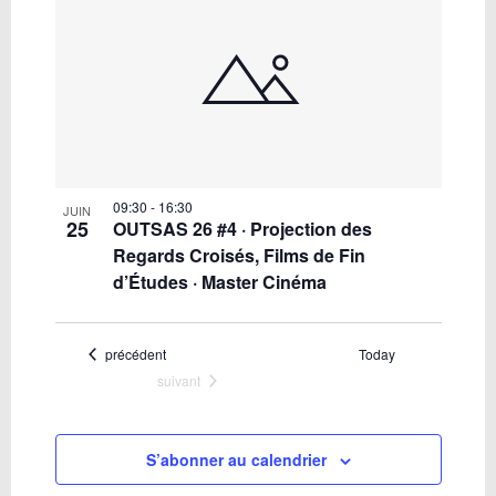
09:30
-
16:30
JUIN
25
OUTSAS 26 #4 · Projection des
Regards Croisés, Films de Fin
d’Études · Master Cinéma
Évènements
précédent
Today
Évènements
suivant
S’abonner au calendrier