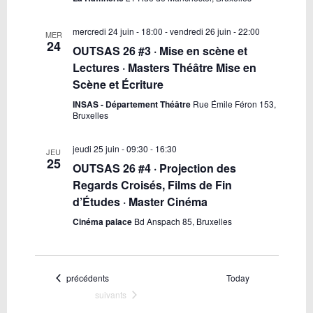
mercredi 24 juin - 18:00
-
vendredi 26 juin - 22:00
MER
24
OUTSAS 26 #3 · Mise en scène et
Lectures · Masters Théâtre Mise en
Scène et Écriture
INSAS - Département Théâtre
Rue Émile Féron 153,
Bruxelles
jeudi 25 juin - 09:30
-
16:30
JEU
25
OUTSAS 26 #4 · Projection des
Regards Croisés, Films de Fin
d’Études · Master Cinéma
Cinéma palace
Bd Anspach 85, Bruxelles
Évènements
précédents
Today
Évènements
suivants