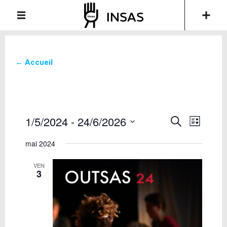
← Accueil
1/5/2024
 - 
24/6/2026
Recherche
Navigati
Recherche
List
de
et
Sélectionnez
vues
mai 2024
une
navigation
Évèneme
date.
de
VEN
vues
3
Évènements