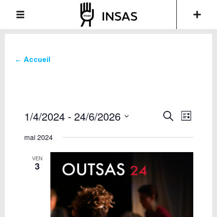
← Accueil
1/4/2024
 - 
24/6/2026
Recherche
Navigati
Recherche
List
de
et
Sélectionnez
vues
mai 2024
une
navigation
Évèneme
date.
de
VEN
vues
3
Évènements