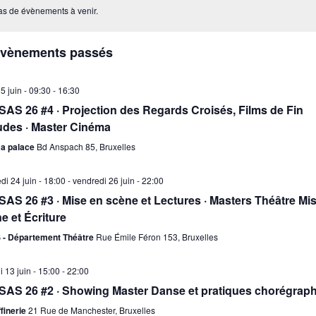
n
 pas de évènements à venir.
d
v
Évènements passés
É
25 juin - 09:30
-
16:30
AS 26 #4 · Projection des Regards Croisés, Films de Fin
udes · Master Cinéma
a palace
Bd Anspach 85, Bruxelles
di 24 juin - 18:00
-
vendredi 26 juin - 22:00
AS 26 #3 · Mise en scène et Lectures · Masters Théâtre Mi
e et Écriture
 - Département Théâtre
Rue Émile Féron 153, Bruxelles
 13 juin - 15:00
-
22:00
AS 26 #2 · Showing Master Danse et pratiques chorégrap
finerie
21 Rue de Manchester, Bruxelles