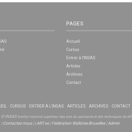
PAGES
NSAS
Accueil
nir
Cursus
Entrer à l’INSAS
Articles
Archives
Contact
EIL
CURSUS
ENTRER À L’INSAS
ARTICLES
ARCHIVES
CONTACT
t © INSAS
Institut national supérieur des arts du spectacle et des techniques de dif
|
Contactez-nous
|
|
ART.es
|
Fédération Wallonie-Bruxelles
|
Admin