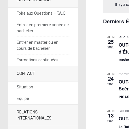
date.
Il n’y a
Foire aux Questions – F.A.Q.
Derniers 
Entrer en première année de
bachelier
jeudi 
JUIN
25
Entrer en master ou en
OUTS
2026
cours de bachelier
d’Ét
Ciném
Formations continuées
CONTACT
mercre
JUIN
24
OUTS
2026
Situation
Scèn
INSAS
Equipe
samedi
JUIN
RELATIONS
13
OUTS
INTERNATIONALES
2026
La Raf