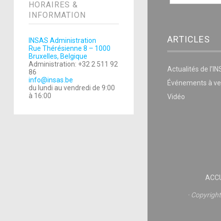
HORAIRES &
INFORMATION
ARTICLES
INSAS Administration
Rue Thérésienne 8 – 1000
Bruxelles, Belgique
Administration: +32 2 511 92
Actualités de l’I
86
info@insas.be
Événements à ve
du lundi au vendredi de 9:00
à 16:00
Vidéo
ACCU
Copyrigh