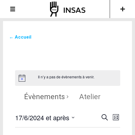
← Accueil
Il n’y a pas de évènements à venir.
Évènements
Atelier
17/6/2024 et après
Recherche
Navigati
Recherche
List
de
et
Sélectionnez
vues
une
navigation