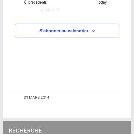
Évèneme
date.
Évènements
précédents
Today
de
Évènements
suivants
vues
Évènements
S’abonner au calendrier
31 MARS 2014
RECHERCHE