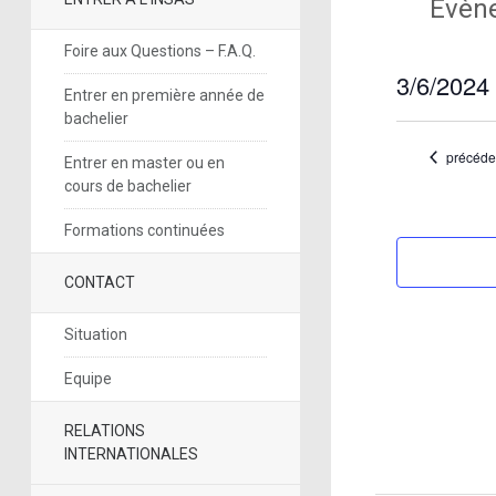
Évèn
Foire aux Questions – F.A.Q.
3/6/2024 
Entrer en première année de
Sélectionne
bachelier
une
date.
Évènem
précéde
Entrer en master ou en
cours de bachelier
Formations continuées
CONTACT
Situation
Equipe
RELATIONS
INTERNATIONALES