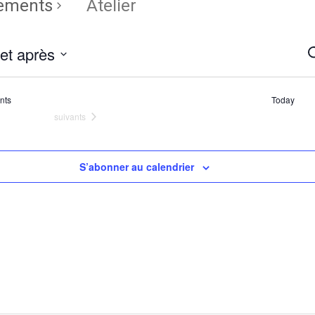
ements
Atelier
et après
R
R
z
e
n
ents
nts
Today
d
Évènements
suivants
v
É
S’abonner au calendrier