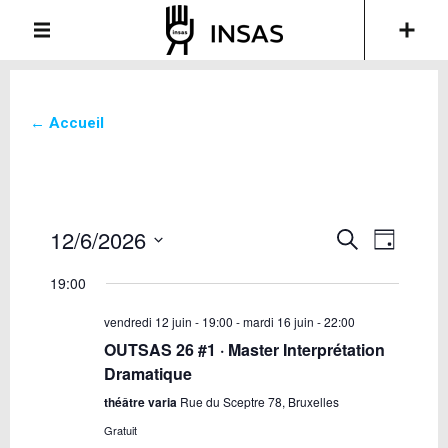
← Accueil
12/6/2026
Recherche
Navigati
Recherche
Day
de
et
Sélectionnez
vues
19:00
une
navigation
Évèneme
date.
de
vendredi 12 juin - 19:00
-
mardi 16 juin - 22:00
vues
OUTSAS 26 #1 · Master Interprétation
Évènements
Dramatique
théâtre varia
Rue du Sceptre 78, Bruxelles
Gratuit