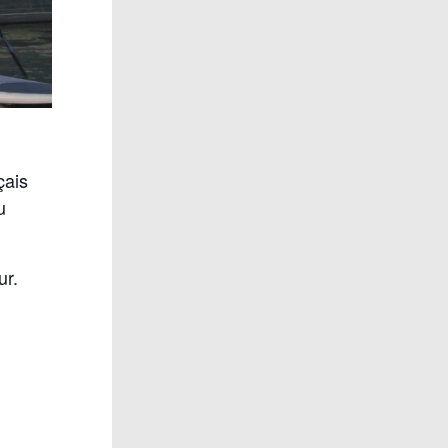
çais
u
ur.