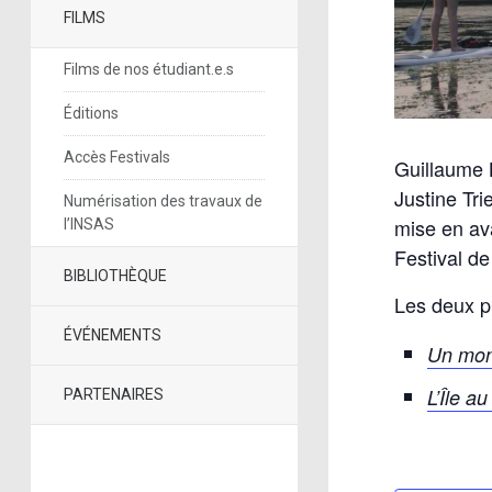
FILMS
Films de nos étudiant.e.s
Éditions
Accès Festivals
Guillaume B
Justine Tri
Numérisation des travaux de
mise en av
l’INSAS
Festival d
BIBLIOTHÈQUE
Les deux pr
ÉVÉNEMENTS
Un mon
L’Île au
PARTENAIRES