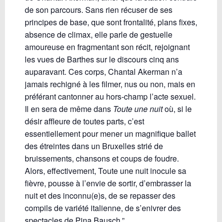
de son parcours. Sans rien récuser de ses
principes de base, que sont frontalité, plans fixes,
absence de climax, elle parle de gestuelle
amoureuse en fragmentant son récit, rejoignant
les vues de Barthes sur le discours cinq ans
auparavant. Ces corps, Chantal Akerman n’a
jamais rechigné à les filmer, nus ou non, mais en
préférant cantonner au hors-champ l’acte sexuel.
Il en sera de même dan
s
Toute une nuit
où, si le
désir affleure de toutes parts, c’est
essentiellement pour mener un magnifique ballet
des étreintes dans un Bruxelles strié de
bruissements, chansons et coups de foudre.
Alors, effectivement, Toute une nuit inocule sa
fièvre, pousse à l’envie de sortir, d’embrasser la
nuit et des inconnu(e)s, de se repasser des
compils de variété italienne, de s’enivrer des
spectacles de Pina Bausch.”