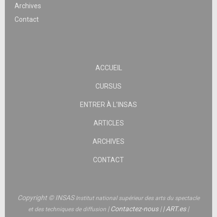
Archives
Contact
ACCUEIL
CURSUS
ENTRER À L’INSAS
ARTICLES
ARCHIVES
CONTACT
Copyright © INSAS
Institut national supérieur des arts du spectacle
|
Contactez-nous
|
|
ART.es
|
et des techniques de diffusion