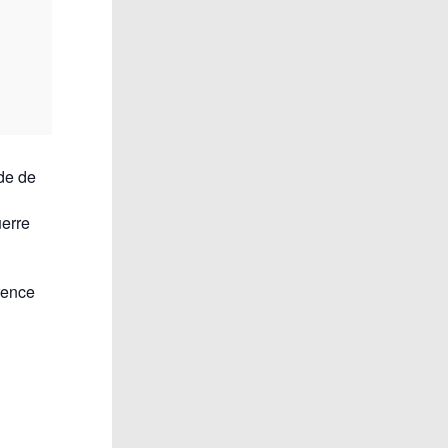
de de
uerre
rence