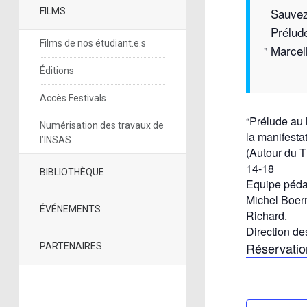
Sauvez
FILMS
Prélud
Films de nos étudiant.e.s
Marcel
Éditions
Accès Festivals
“Prélude au 
Numérisation des travaux de
la manifestati
l’INSAS
(Autour du T
14-18
BIBLIOTHÈQUE
Equipe péda
Michel Boerm
ÉVÉNEMENTS
Richard.
Direction des
Réservatio
PARTENAIRES