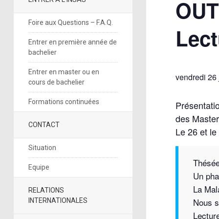
OUT
Foire aux Questions – F.A.Q.
Lect
Entrer en première année de
bachelier
Entrer en master ou en
vendredi 26 
cours de bachelier
Formations continuées
Présentatio
des Master 
CONTACT
Le 26 et le
Situation
Thésée
Equipe
Un pha
La Mal
RELATIONS
Nous s
INTERNATIONALES
Lectur