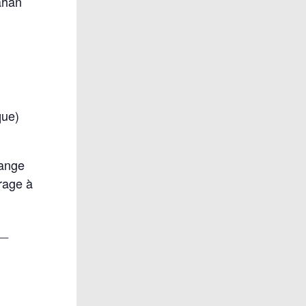
ahan
que)
hange
trage à
__