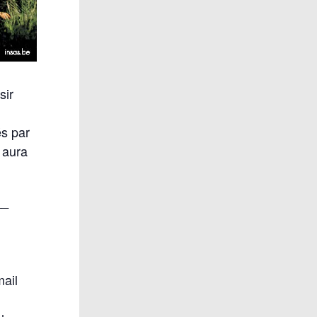
sir
,
s par
 aura
__
mail