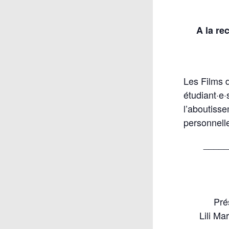
A la re
Les Films d
étudiant·e·
l’aboutisse
personnelle
____
Pré
Lili Ma