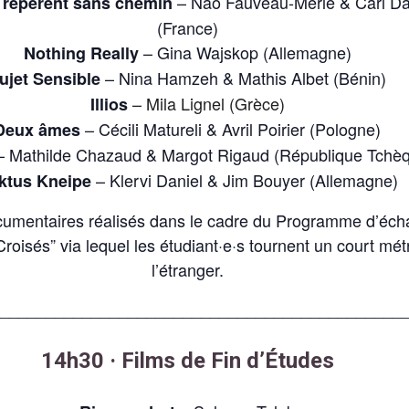
– Nao Fauveau-Merle & Carl D
e repèrent sans chemin
(France)
– Gina Wajskop (Allemagne)
Nothing Really
– Nina Hamzeh & Mathis Albet (Bénin)
ujet Sensible
– Mila Lignel (Grèce)
Illios
– Cécili Matureli & Avril Poirier (Pologne)
Deux âmes
– Mathilde Chazaud & Margot Rigaud (République Tchè
– Klervi Daniel & Jim Bouyer (Allemagne)
ktus Kneipe
cumentaires réalisés dans le cadre du Programme d’éc
roisés” via lequel les étudiant·e·s tournent un court mé
l’étranger.
_____________________________________________
14h30 · Films de Fin d’Études