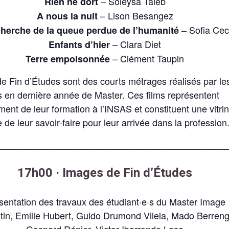
– Soleysa Taleb
Rien ne dort
– Lison Besangez
A nous la nuit
– Sofia Cec
cherche de la queue perdue de l’humanité
– Clara Diet
Enfants d’hier
– Clément Taupin
Terre empoisonnée
e Fin d’Études sont des courts métrages réalisés par le
s en dernière année de Master. Ces films représentent
ment de leur formation à l’INSAS et constituent une vitri
 de leur savoir-faire pour leur arrivée dans la profession
_____________________________________________
17h00 · Images de Fin d’Études
sentation des travaux des étudiant·e·s du Master Image
rtin, Emilie Hubert, Guido Drumond Vilela, Mado Berreng
Gaspard Rénier, Victor Ibarrondo Lasa