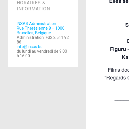
Elles s
HORAIRES &
INFORMATION
S
INSAS Administration
Rue Thérésienne 8 – 1000
Bruxelles, Belgique
Administration: +32 2 511 92
86
info@insas.be
Figuru
du lundi au vendredi de 9:00
Ka
à 16:00
Films do
“Regards C
____