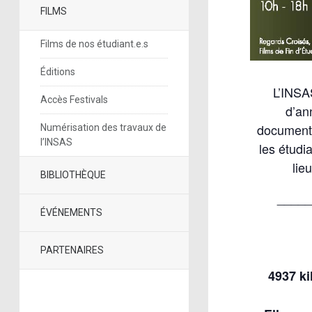
FILMS
Films de nos étudiant.e.s
Éditions
L’INSAS
Accès Festivals
d’an
documenta
Numérisation des travaux de
l’INSAS
les étudi
lie
BIBLIOTHÈQUE
____
ÉVÉNEMENTS
PARTENAIRES
4937 ki