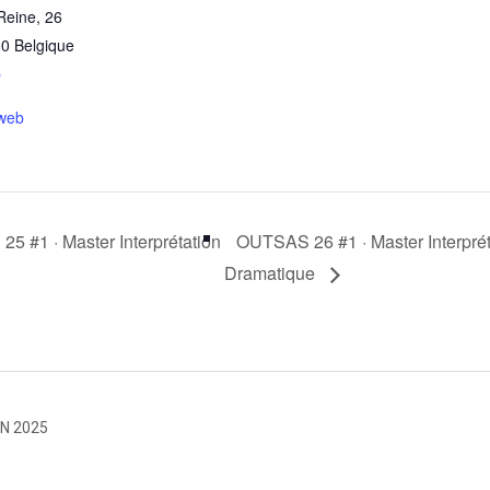
Reine, 26
00
Belgique
p
 web
 #1 · Master Interprétation
OUTSAS 26 #1 · Master Interprét
Dramatique
IN 2025