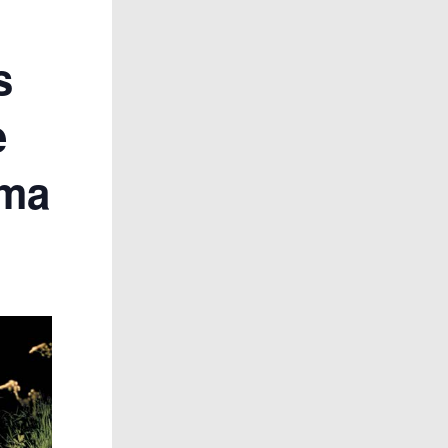
s
e
éma