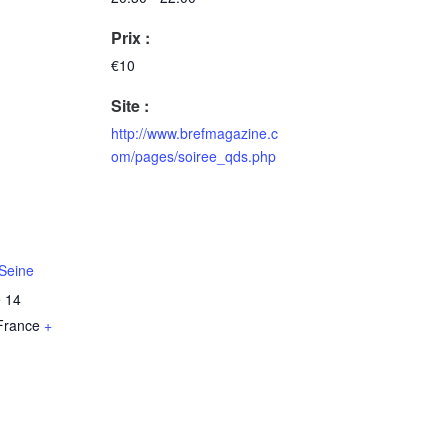
Prix :
€10
Site :
http://www.brefmagazine.c
om/pages/soiree_qds.php
Seine
e 14
France
+