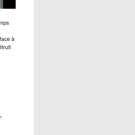
emps
face à
truit
ur