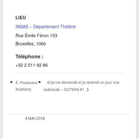
LIEU
INSAS – Département Théâtre
Rue Émile Féron 153
Bruxelles
,
1060
Téléphone :
+32 2 511 92 86
​et je me demande si je reverrai un jour une
Producers’
Academy
autoroute – OUTSAS #1
4 MAI 2018