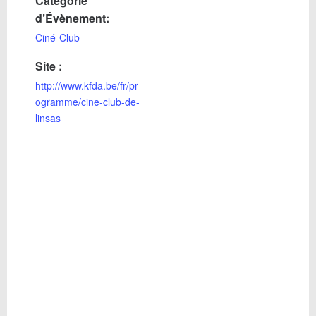
Catégorie
d’Évènement:
Ciné-Club
Site :
http://www.kfda.be/fr/pr
ogramme/cine-club-de-
linsas