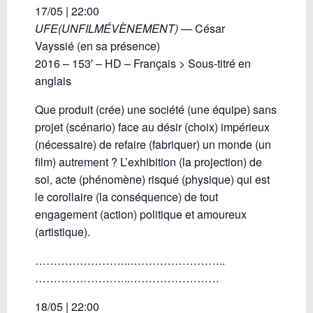
17/05 | 22:00
UFE(UNFILMÉVÈNEMENT)
— César
Vayssié (en sa présence)
2016 – 153′ – HD – Français > Sous-titré en
anglais
Que produit (crée) une société (une équipe) sans
projet (scénario) face au désir (choix) impérieux
(nécessaire) de refaire (fabriquer) un monde (un
film) autrement ? L’exhibition (la projection) de
soi, acte (phénomène) risqué (physique) qui est
le corollaire (la conséquence) de tout
engagement (action) politique et amoureux
(artistique).
……………………..
……………………..
……………………..
……………………
18/05 | 22:00