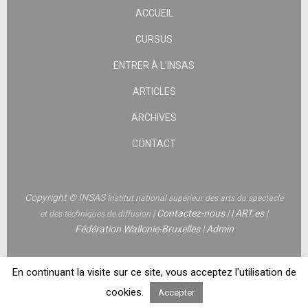
ACCUEIL
CURSUS
ENTRER À L’INSAS
ARTICLES
ARCHIVES
CONTACT
Copyright © INSAS
Institut national supérieur des arts du spectacle
|
Contactez-nous
|
|
ART.es
|
et des techniques de diffusion
Fédération Wallonie-Bruxelles
|
Admin
En continuant la visite sur ce site, vous acceptez l'utilisation de
cookies.
Accepter