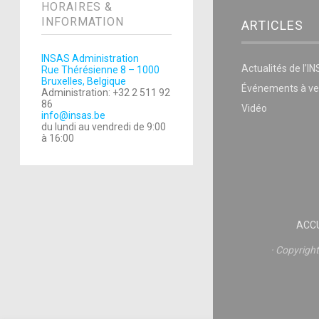
HORAIRES &
INFORMATION
ARTICLES
INSAS Administration
Actualités de l’I
Rue Thérésienne 8 – 1000
Bruxelles, Belgique
Événements à ve
Administration: +32 2 511 92
86
Vidéo
info@insas.be
du lundi au vendredi de 9:00
à 16:00
ACCU
Copyrigh