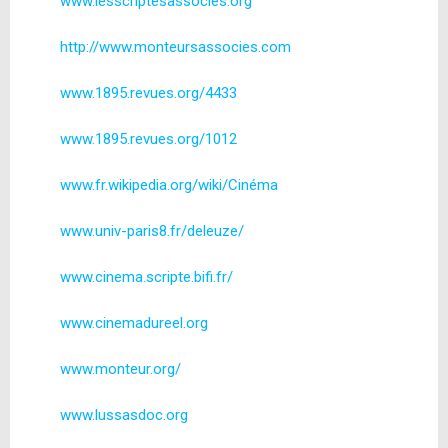
www.lesscriptesassocies.org
http://www.monteursassocies.com
www.1895.revues.org/4433
www.1895.revues.org/1012
www.fr.wikipedia.org/wiki/Cinéma
www.univ-paris8.fr/deleuze/
www.cinema.scripte.bifi.fr/
www.cinemadureel.org
www.monteur.org/
www.lussasdoc.org