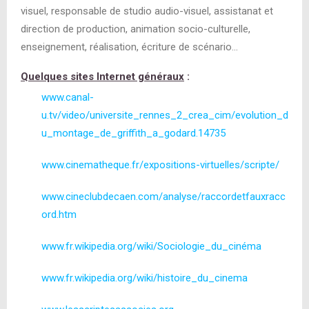
visuel, responsable de studio audio-visuel, assistanat et
direction de production, animation socio-culturelle,
enseignement, réalisation, écriture de scénario…
Quelques sites Internet généraux
:
www.canal-
u.tv/video/universite_rennes_2_crea_cim/evolution_d
u_montage_de_griffith_a_godard.14735
www.cinematheque.fr/expositions-virtuelles/scripte/
www.cineclubdecaen.com/analyse/raccordetfauxracc
ord.htm
www.fr.wikipedia.org/wiki/Sociologie_du_cinéma
www.fr.wikipedia.org/wiki/histoire_du_cinema