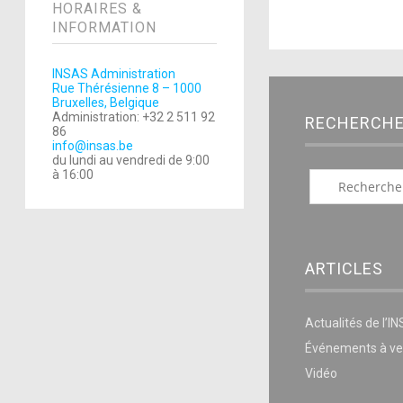
HORAIRES &
INFORMATION
INSAS Administration
Rue Thérésienne 8 – 1000
Bruxelles, Belgique
Administration: +32 2 511 92
RECHERCH
86
info@insas.be
du lundi au vendredi de 9:00
à 16:00
ARTICLES
Actualités de l’I
Événements à ve
Vidéo