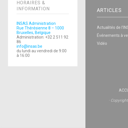
HORAIRES &
INFORMATION
ARTICLES
INSAS Administration
Actualités de l’I
Rue Thérésienne 8 – 1000
Bruxelles, Belgique
Événements à ve
Administration: +32 2 511 92
86
Vidéo
info@insas.be
du lundi au vendredi de 9:00
à 16:00
ACCU
Copyrigh